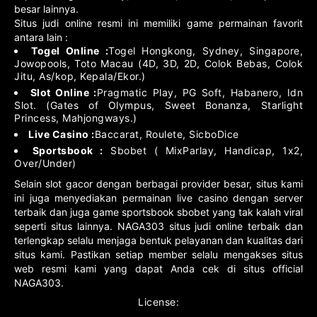
besar lainnya.
Situs judi online resmi ini memiliki game permainan favorit
antara lain :
Togel Online :
Togel Hongkong, Sydney, Singapore,
Jowopools, Toto Macau (4D, 3D, 2D, Colok Bebas, Colok
Jitu, As/kop, Kepala/Ekor.)
Slot Online :
Pragmatic Play, PG Soft, Habanero, Idn
Slot. (Gates of Olympus, Sweet Bonanza, Starlight
Princess, Mahjongways.)
Live Casino :
Baccarat, Roulete, SicboDice
Sportsbook :
Sbobet ( MixParlay, Handicap, 1x2,
Over/Under)
Selain slot gacor dengan berbagai provider besar, situs kami
ini juga menyediakan permainan live casino dengan server
terbaik dan juga game sportsbook sbobet yang tak kalah viral
seperti situs lainnya. NAGA303 situs judi online terbaik dan
terlengkap selalu menjaga bentuk pelayanan dan kualitas dari
situs kami. Pastikan setiap member selalu mengakses situs
web resmi kami yang dapat Anda cek di situs official
NAGA303.
License: