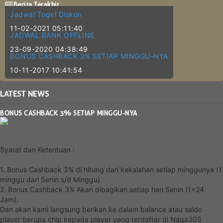
Berita Terakhir
Jadwal Togel Diskon
11-02-2021 05:11:40
JADWAL BANK OFFLINE
23-09-2020 04:38:49
BONUS CASHBACK 3% SETIAP MINGGU-NYA
10-11-2017 10:41:54
LATEST
NEWS
BONUS CASHBACK 3% SETIAP MINGGU-NYA
Syarat dan Ketentuan :
1. Bonus Cashback 3% di hitung dari kekalahan setiap minggunya (1
minggu dari Senin s/d Minggu)
2. Bonus Cashback 3% Akan dibagikan setiap hari Senin (1x24
Jam).
Dan akan kami langsung berikan ke dalam balance atau saldo
player berupa chip kepada player yang terdaftar di Naga303