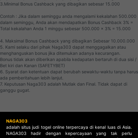
3.Minimal Bonus Cashback yang dibagikan sebesar 15.000
Contoh : Jika dalam seminggu anda mengalami kekalahan 500.000
dalam seminggu, Anda akan mendapatkan Bonus Cashback 3% =
Total kekalahan Anda 1 minggu sebesar 500.000 x 3% = 15.000
4. Maksimal Bonus Cashback yang dibagikan Sebesar 10.000.000
5. Kami selaku dari pihak Naga303 dapat menggagalkan atau
menghanguskan bonus jika ditemukan adanya kecurangan.
Bonus tidak akan diberikan apabila kedapatan bertaruh di dua sisi /
Bet kiri dan Kanan (SAFETYBET)
6. Syarat dan ketentuan dapat berubah sewaktu-waktu tanpa harus
ada pemberitahuan lebih lanjut.
7. Keputusan Naga303 adalah Mutlak dan Final. Tidak dapat di
ganggu gugat.
NAGA303
adalah situs judi togel online terpercaya di kenal luas di Asia.
NAGA303 hadir dengan kepercayaan yang tak perlu